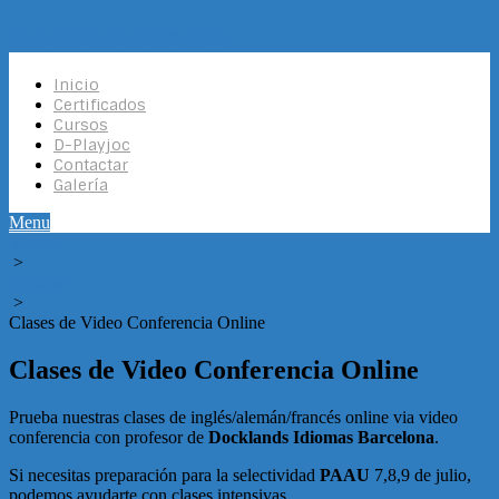
Docklands Idiomas
Inicio
Certificados
Cursos
D-Playjoc
Contactar
Galería
Menu
Home
>
Noticias
>
Clases de Video Conferencia Online
Clases de Video Conferencia Online
Prueba nuestras clases de inglés/alemán/francés online via video
conferencia con profesor de
Docklands Idiomas Barcelona
.
Si necesitas preparación para la selectividad
PAAU
7,8,9 de julio,
podemos ayudarte con clases intensivas.