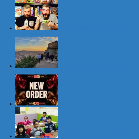
El Café Cereal Killer en Londres
Cierran sus puertas
Los Bunkers del Carmel: Una Mirada
a la Historia Oculta de Barcelona
Primavera Sound 2023 Barcelona
Bienvenidos al blog de Docklands