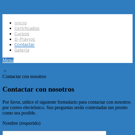
Docklands Idiomas
Inicio
Certificados
Cursos
D-Playjoc
Contactar
Galería
Menu
Home
>
Contactar con nosotros
Contactar con nosotros
Por favor, utilice el siguiente formulario para contactar con nosotros
por correo electrónico. Sus preguntas serán contestadas tan pronto
como sea posible.
Nombre (requerido)