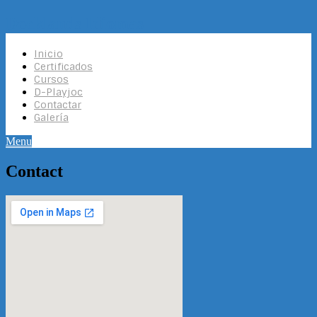
Docklands Idiomas
Inicio
Certificados
Cursos
D-Playjoc
Contactar
Galería
Menu
Contact