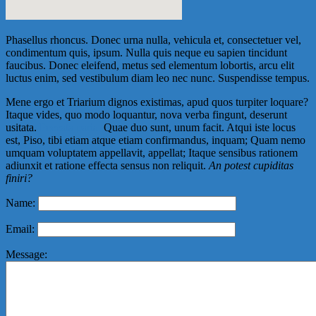
Phasellus rhoncus. Donec urna nulla, vehicula et, consectetuer vel,
condimentum quis, ipsum. Nulla quis neque eu sapien tincidunt
faucibus. Donec eleifend, metus sed elementum lobortis, arcu elit
luctus enim, sed vestibulum diam leo nec nunc. Suspendisse tempus.
Mene ergo et Triarium dignos existimas, apud quos turpiter loquare?
Itaque vides, quo modo loquantur, nova verba fingunt, deserunt
usitata.
Peccata paria.
Quae duo sunt, unum facit. Atqui iste locus
est, Piso, tibi etiam atque etiam confirmandus, inquam; Quam nemo
umquam voluptatem appellavit, appellat; Itaque sensibus rationem
adiunxit et ratione effecta sensus non reliquit.
An potest cupiditas
finiri?
Name:
Email:
Message: