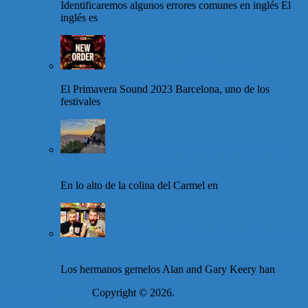
Identificaremos algunos errores comunes en inglés El
inglés es
Primavera Sound 2023 Barcelona
El Primavera Sound 2023 Barcelona, uno de los
festivales
Los Bunkers del Carmel: Una Mirada a la
Historia Oculta de Barcelona
En lo alto de la colina del Carmel en
El Café Cereal Killer en Londres Cierran sus
puertas
Los hermanos gemelos Alan and Gary Keery han
Docklands Idiomas
Copyright © 2026.
Back to Top