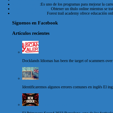
MBA in Jamaica
:Es uno de los programas para mejorar la carr
Master of Public Health
Obtener un título online mientras se tr
Online Home School
Forest trail academy ofrece educación onl
Síguenos en Facebook
Artículos recientes
TEFL Certified English Teacher Scam Alert!
Docklands Idiomas has been the target of scammers over
¿Cometes errores comunes en inglés?
Identificaremos algunos errores comunes en inglés El ing
Primavera Sound 2023 Barcelona