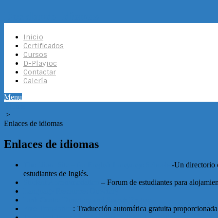
Docklands Idiomas
Inicio
Certificados
Cursos
D-Playjoc
Contactar
Galería
Menu
Home
>
Enlaces de idiomas
Enlaces de idiomas
The Idiom Site – for English Language Schools
-Un directorio 
estudiantes de Inglés.
Student Accommodation
– Forum de estudiantes para alojamien
Language Resources Directory
Link Centre Directory and Search Engine
Free Translation
: Traducción automática gratuita proporcionad
Technical Translation Services, Global Translations